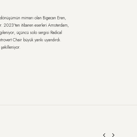
r dönüşümün mimarı olan Bigecan Eren,
yor. 2023'ten itibaren eserleri Amsterdam,
leniyor; üçüncü solo sergisi Radical
trovert Chair büyük yankı uyandırdı.
 şekilleniyor.