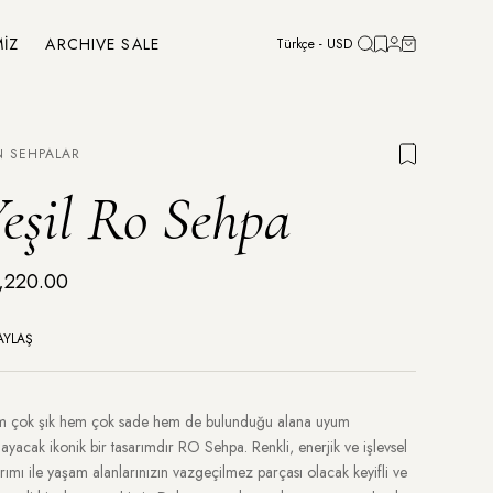
MİZ
ARCHIVE SALE
Türkçe - USD
N SEHPALAR
eşil Ro Sehpa
,220.00
AYLAŞ
 çok şık hem çok sade hem de bulunduğu alana uyum
layacak ikonik bir tasarımdır RO Sehpa. Renkli, enerjik ve işlevsel
arımı ile yaşam alanlarınızın vazgeçilmez parçası olacak keyifli ve