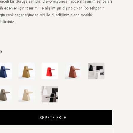
enceli bir duruşa sahiptir. Dekorasyonda modern tasarım sehpaları
ih edenler için tasarımı ile alışılmışın dışına çıkan Ro sehpanın
gin renk seçeneğinden biri ile dilediğiniz alana sıcaklık
bilirsiniz.
k