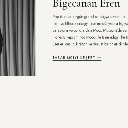
Bigecanan Eren
Pop ikondan özgün görsel sanatçıya uzanan bi
ham ve filtresiz enerjiyi tasarım dünyasına taşı
Barselona ve Londra'daki Moco Museum'da sergi
Honesty kapsamında Moooi ile tasarladığı The In
Eserleri cesur, kırılgan ve dürüst bir anlatı diliyle
TASARIMCIYI KEŞFET