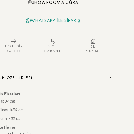
SHOWROOM'A UĞRA
WHATSAPP İLE SİPARİŞ
ÜCRETSİZ
5 YIL
EL
KARGO
GARANTİ
YAPIMI
ÜN ÖZELLIKLERI
n Ebatları
ap
37 cm
ükseklik
50 cm
erinlik
32 cm
ketleme