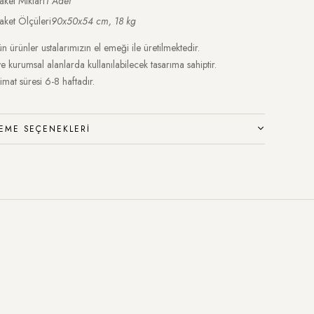
aket Miktarı
1 Adet
aket Ölçüleri
90x50x54 cm, 18 kg
n ürünler ustalarımızın el emeği ile üretilmektedir.
ve kurumsal alanlarda kullanılabilecek tasarıma sahiptir.
imat süresi 6-8 haftadır.
EME SEÇENEKLERI