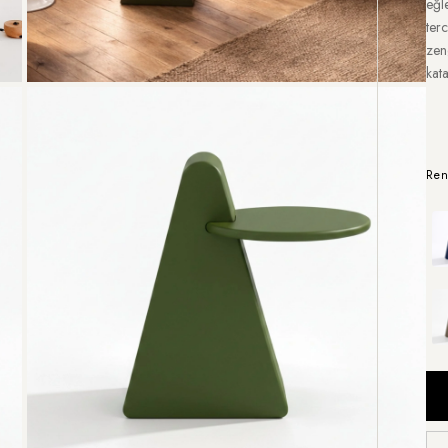
eğl
terc
zen
kata
Ren