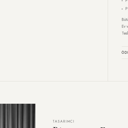
P
P
Bütü
Ev 
Tesl
ÖD
TASARIMCI