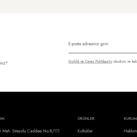
Gizlilik ve Çerez Politikası'nı
okudum ve kab
iniz?
OM
ÜRÜNLER
KURUM
r Mah. Siteyolu Caddesi No:8/111
Koltuklar
Hakkım