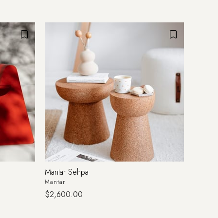
Mantar Sehpa
Ihlamur
Mantar
Naturel
$2,600.00
$2,67