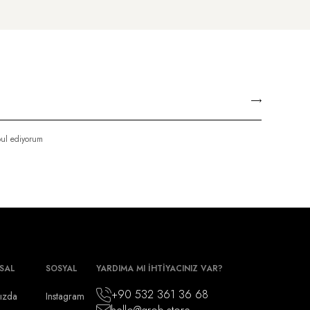
ul ediyorum
SAL
SOSYAL
YARDIMA MI İHTİYACINIZ VAR?
+90 532 361 36 68
ızda
Instagram