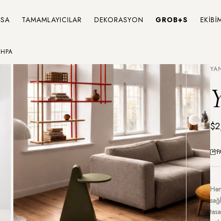
SA
TAMAMLAYICILAR
DEKORASYON
GROB+S
EKİBİ
EHPA
YA
Y
$2
P
Hem
sağ
tas