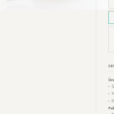
ÜR
Ürü
Ç
Y
D
Pa