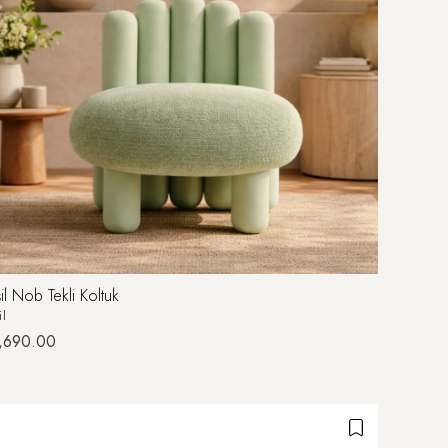
il Nob Tekli Koltuk
il
,690.00