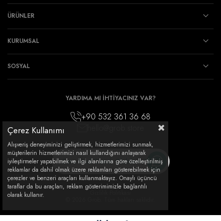
ÜRÜNLER
KURUMSAL
SOSYAL
YARDIMA MI İHTİYACINIZ VAR?
+90 532 361 36 68
hello@grob.store
Çerez Kullanımı
Alışveriş deneyiminizi geliştirmek, hizmetlerimizi sunmak,
müşterilerin hizmetlerimizi nasıl kullandığını anlayarak
Sana Nasıl Destek Olabilirim?
iyileştirmeler yapabilmek ve ilgi alanlarına göre özelleştirilmiş
reklamlar da dahil olmak üzere reklamları gösterebilmek için
çerezler ve benzeri araçları kullanmaktayız. Onaylı üçüncü
taraflar da bu araçları, reklam gösterimimizle bağlantılı
Gizlilik Politikası
olarak kullanır.
© 2026 Grob. Tüm hakları saklıdır.