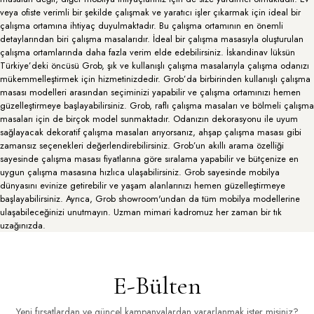
veya ofiste verimli bir şekilde çalışmak ve yaratıcı işler çıkarmak için ideal bir
çalışma ortamına ihtiyaç duyulmaktadır. Bu çalışma ortamının en önemli
detaylarından biri çalışma masalarıdır. İdeal bir çalışma masasıyla oluşturulan
çalışma ortamlarında daha fazla verim elde edebilirsiniz. İskandinav lüksün
Türkiye’deki öncüsü Grob, şık ve kullanışlı çalışma masalarıyla çalışma odanızı
mükemmelleştirmek için hizmetinizdedir. Grob’da birbirinden kullanışlı çalışma
masası modelleri arasından seçiminizi yapabilir ve çalışma ortamınızı hemen
güzelleştirmeye başlayabilirsiniz. Grob, raflı çalışma masaları ve bölmeli çalışma
masaları için de birçok model sunmaktadır. Odanızın dekorasyonu ile uyum
sağlayacak dekoratif çalışma masaları arıyorsanız, ahşap çalışma masası gibi
zamansız seçenekleri değerlendirebilirsiniz. Grob’un akıllı arama özelliği
sayesinde çalışma masası fiyatlarına göre sıralama yapabilir ve bütçenize en
uygun çalışma masasına hızlıca ulaşabilirsiniz. Grob sayesinde mobilya
dünyasını evinize getirebilir ve yaşam alanlarınızı hemen güzelleştirmeye
başlayabilirsiniz. Ayrıca, Grob showroom'undan da tüm mobilya modellerine
ulaşabileceğinizi unutmayın. Uzman mimari kadromuz her zaman bir tık
uzağınızda.
E-Bülten
Yeni fırsatlardan ve güncel kampanyalardan yararlanmak ister misiniz?