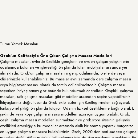
Tümü
Yemek Masaları
Grob'un Kalitesiyle Öne Çıkan Çalışma Masası Modelleri
Çalışma masaları, evlerde özellikle gençlerin ve evden çalışan yetişkinlerin
odalarında bulunan ve işlevselliği ön planda tutan mobilyalar arasında yer
almaktadır. Grob'un çalışma masalarını genç odalarında, otellerde veya
ofislerinizde kullanabilirsiniz. Bu masalar aynı zamanda ders çalışma masası
veya bilgisayar masası olarak da tercih edilebilmektedir. Çalışma masası
seçerken ihtiyaçlarınızı göz önünde bulundurmak önemlidir. Kitaplıklı çalışma
masaları, raflı çalışma masaları gibi modeller arasından seçim yapabilirsiniz.
İhtiyaçlarınız doğrultusunda Grob ekibi sizler için özelleştirmeleri sağlayarak
fonksiyonel şıklığı ön planda tutuyor. Odanın fiziksel özelliklerine bağlı olarak L
şeklinde veya köşe çalışma masası modelleri sizin için uygun olabilir. Grob,
çeşitli çalışma masası modelleri sunmaktadır ve grob.store sitesinin gelişmiş
özellikleri aracılığıyla bu modeller arasında akıllı bir arama yaparak bütçenize
en uygun çalışma masasını bulabilirsiniz. Grob, 2020’den beri sadece çalışma
masaları değil, diğer mobilya ihtiyaçlarınız için de size yardımcı olmaktadır. Ev