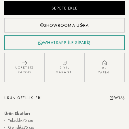
SHOWROOM'A UĞRA
WHATSAPP İLE SİPARİŞ
ÜCRETSİZ
5 YIL
EL
KARGO
GARANTİ
YAPIMI
ÜRÜN ÖZELLIKLERI
PAYLAŞ
Ürün Ebatları
Yükseklik
76 cm
Genişlik
125 cm