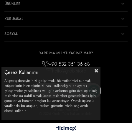
ÜRÜNLER
KURUMSAL
SOSYAL
YARDIMA MI İHTİYACINIZ VAR?
+90 532 361 36 68
hello@grob.store
Çerez Kullanımı
Alışveriş deneyiminizi geliştirmek, hizmetlerimizi sunmak,
müşterilerin hizmetlerimizi nasıl kullandığını anlayarak
Sana Nasıl Destek Olabilirim?
iyileştirmeler yapabilmek ve ilgi alanlarına göre özelleştirilmiş
reklamlar da dahil olmak üzere reklamları gösterebilmek için
çerezler ve benzeri araçları kullanmaktayız. Onaylı üçüncü
taraflar da bu araçları, reklam gösterimimizle bağlantılı
Gizlilik Politikası
olarak kullanır.
© 2026 Grob. Tüm hakları saklıdır.