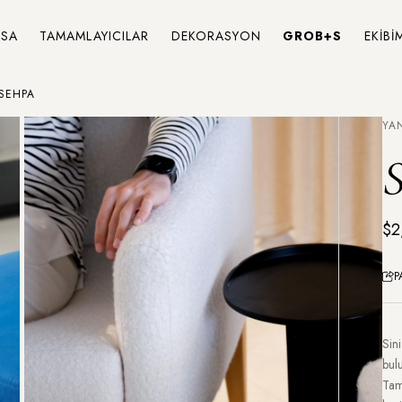
SA
TAMAMLAYICILAR
DEKORASYON
GROB+S
EKİBİ
 SEHPA
YA
S
$2
P
Sin
bulu
Tam