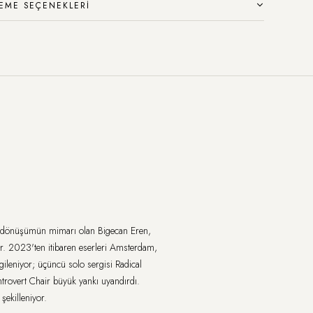
EME SEÇENEKLERI
r dönüşümün mimarı olan Bigecan Eren,
yor. 2023'ten itibaren eserleri Amsterdam,
leniyor; üçüncü solo sergisi Radical
trovert Chair büyük yankı uyandırdı.
 şekilleniyor.