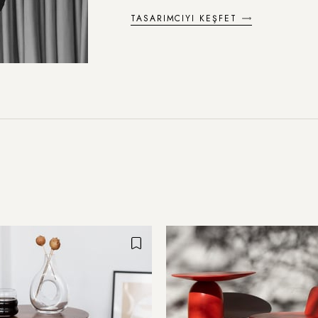
TASARIMCIYI KEŞFET