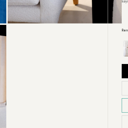
key
Ren