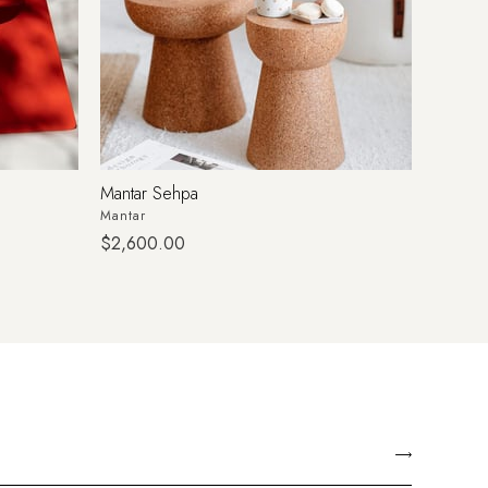
Mantar Sehpa
Ihlamur
Mantar
Naturel
$2,600.00
$2,67