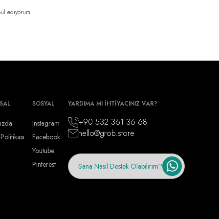
ul ediyorum
SAL
SOSYAL
YARDIMA MI İHTİYACINIZ VAR?
+90 532 361 36 68
ızda
Instagram
hello@grob.store
 Politikası
Facebook
Youtube
Pinterest
Sana Nasıl Destek Olabilirim?