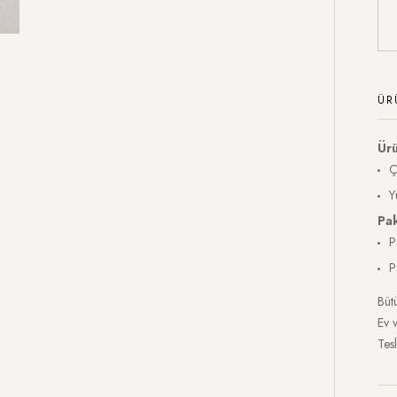
ÜR
Ürü
Ç
Y
Pa
P
P
Bütü
Ev 
Tesl