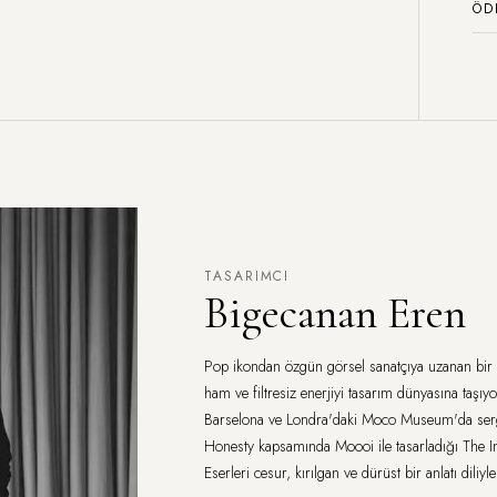
ÖD
TASARIMCI
Bigecanan Eren
Pop ikondan özgün görsel sanatçıya uzanan bi
ham ve filtresiz enerjiyi tasarım dünyasına taşı
Barselona ve Londra'daki Moco Museum'da sergi
Honesty kapsamında Moooi ile tasarladığı The In
Eserleri cesur, kırılgan ve dürüst bir anlatı diliyle