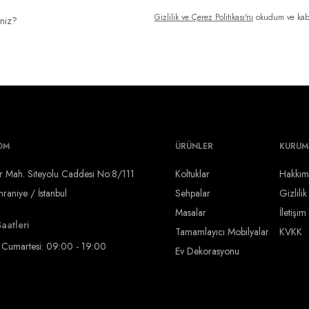
Gizlilik ve Çerez Politikası'nı
okudum ve kab
iniz?
OM
ÜRÜNLER
KURUM
r Mah. Siteyolu Caddesi No:8/111
Koltuklar
Hakkım
aniye / İstanbul
Sehpalar
Gizlilik
Masalar
İletişim
aatleri
Tamamlayıcı Mobilyalar
KVKK
- Cumartesi: 09:00 - 19:00
Ev Dekorasyonu