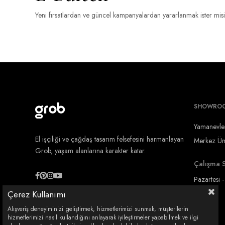
Yeni fırsatlardan ve güncel kampanyalardan yararlanmak ister mis
SHOWRO
Yamanevle
El işçiliği ve çağdaş tasarım felsefesini harmanlayan
Merkez Ümr
Grob, yaşam alanlarına karakter katar.
Çalışma S
Pazartesi 
Çerez Kullanımı
Alışveriş deneyiminizi geliştirmek, hizmetlerimizi sunmak, müşterilerin
hizmetlerimizi nasıl kullandığını anlayarak iyileştirmeler yapabilmek ve ilgi