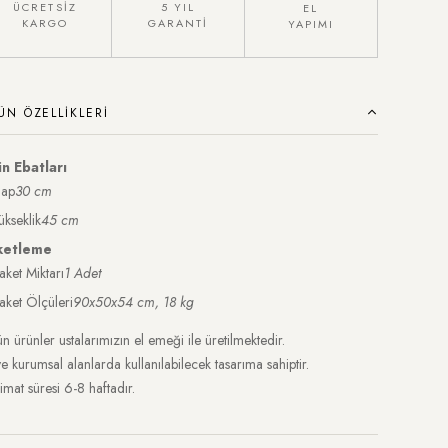
ÜCRETSİZ
5 YIL
EL
KARGO
GARANTİ
YAPIMI
ÜN ÖZELLIKLERI
n Ebatları
ap
30 cm
ükseklik
45 cm
ketleme
aket Miktarı
1 Adet
aket Ölçüleri
90x50x54 cm, 18 kg
n ürünler ustalarımızın el emeği ile üretilmektedir.
ve kurumsal alanlarda kullanılabilecek tasarıma sahiptir.
imat süresi 6-8 haftadır.