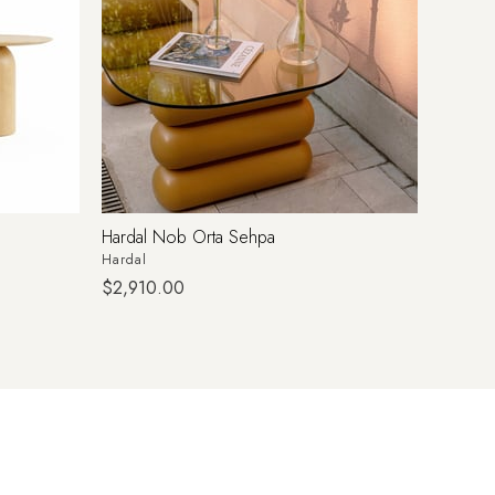
Hardal Nob Orta Sehpa
Siyah 
Hardal
Siyah
$2,910.00
$2,910