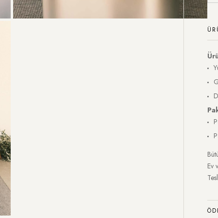
ÜR
Ürü
Y
G
D
Pa
P
P
Bütü
Ev 
Tesl
ÖD