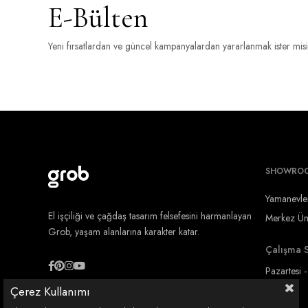
E-Bülten
Yeni fırsatlardan ve güncel kampanyalardan yararlanmak ister mis
SHOWRO
Yamanevle
El işçiliği ve çağdaş tasarım felsefesini harmanlayan
Merkez Ümr
Grob, yaşam alanlarına karakter katar.
Çalışma S
Pazartesi 
Çerez Kullanımı