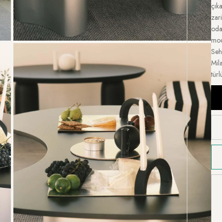
çık
zar
oda
mod
Seh
Mil
türl