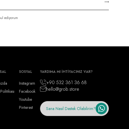
ul ediyorum
SAL
SOSYAL
YARDIMA MI İHTİYACINIZ VAR?
+90 532 361 36 68
ızda
Instagram
hello@grob.store
 Politikası
Facebook
Youtube
Pinterest
Sana Nasıl Destek Olabilirim?