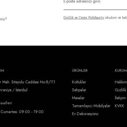
Gizlilik ve Çerez Politikası'nı
okudum ve kab
iniz?
OM
ÜRÜNLER
KURUM
r Mah. Siteyolu Caddesi No:8/111
Koltuklar
Hakkım
aniye / İstanbul
Sehpalar
Gizlilik
Masalar
İletişim
aatleri
Tamamlayıcı Mobilyalar
KVKK
- Cumartesi: 09:00 - 19:00
Ev Dekorasyonu