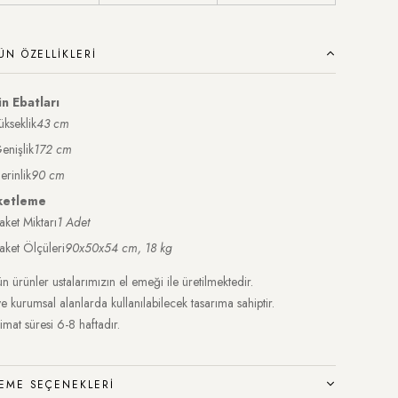
ÜN ÖZELLIKLERI
n Ebatları
ükseklik
43 cm
enişlik
172 cm
erinlik
90 cm
ketleme
aket Miktarı
1 Adet
aket Ölçüleri
90x50x54 cm, 18 kg
n ürünler ustalarımızın el emeği ile üretilmektedir.
ve kurumsal alanlarda kullanılabilecek tasarıma sahiptir.
imat süresi 6-8 haftadır.
EME SEÇENEKLERI