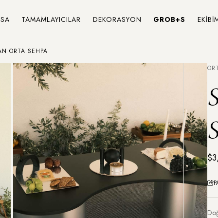
SA
TAMAMLAYICILAR
DEKORASYON
GROB+S
EKİBİ
AN ORTA SEHPA
OR
$3
P
Doğ