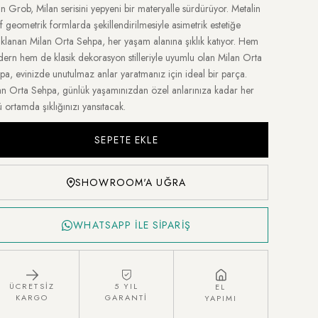
an Grob, Milan serisini yepyeni bir materyalle sürdürüyor. Metalin
if geometrik formlarda şekillendirilmesiyle asimetrik estetiğe
klanan Milan Orta Sehpa, her yaşam alanına şıklık katıyor. Hem
ern hem de klasik dekorasyon stilleriyle uyumlu olan Milan Orta
pa, evinizde unutulmaz anlar yaratmanız için ideal bir parça.
an Orta Sehpa, günlük yaşamınızdan özel anlarınıza kadar her
ü ortamda şıklığınızı yansıtacak.
SHOWROOM'A UĞRA
WHATSAPP İLE SİPARİŞ
ÜCRETSİZ
5 YIL
EL
KARGO
GARANTİ
YAPIMI