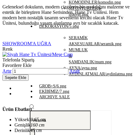
KOMODİNLER/komodin.png
Geleneksel dokuların, modern çizgilerin bir aradalığını malzeme ve
ŞİFONYERLER/s-
estetik ile birleştiren Hane Serisinden, Hane Tv Ünitesi. Hem
ifonyer.png
modern hem nostaljik tasarım sevenlerin tercihi olacak Hane Tv
Ünitesi, bulunduğu yaşam alanlarına ayrı bir sıcaklık katacak.
DEKORASYON/5.png
SERAMİK
SHOWROOM'A UĞRA
AKSESUARLAR/seramik.png
Renk
MUMLUK
&
Telefonla Sipariş
ŞAMDANLIK/mum.png
Favorilere Ekle
AYNA/ayna.png
Artır
Azalt
AYDINLATMALAR/aydinlatma.png
GROB+S/6.png
EKİBİMİZ/7.png
ARCHIVE SALE
Ürün Ebatları
Yükseklik
65 cm
Genişlik
160 cm
Derinlik
45 cm