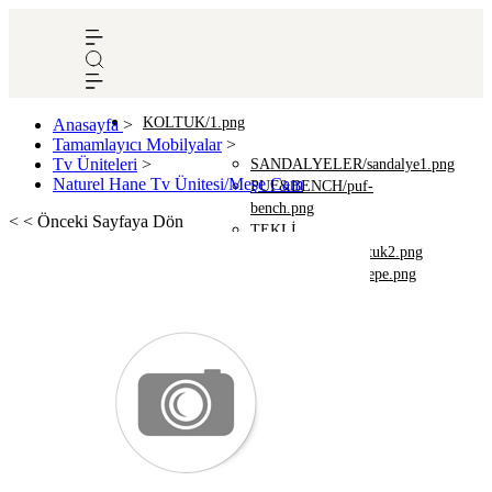
KOLTUK/1.png
Anasayfa
>
Tamamlayıcı Mobilyalar
>
Tv Üniteleri
>
SANDALYELER/sandalye1.png
Naturel Hane Tv Ünitesi/Meşe Cam
PUF&BENCH/puf-
bench.png
< < Önceki Sayfaya Dön
TEKLİ
KOLTUKLAR/koltuk2.png
KANEPELER/kanepe.png
SEHPA/4.png
YAN
SEHPALAR/yan-
sehpa.png
ORTA
SEHPALAR/orta-
sehpa.png