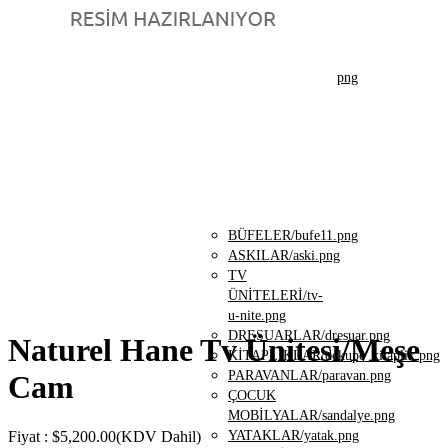
MASA/8.png
YEMEK
MASALARI/masa.png
ÇALIŞMA
MASALARI/c-
alis-ma-
masasi.png
TAMAMLAYICILAR/3.png
BÜFELER/bufe11.png
ASKILAR/aski.png
TV
ÜNİTELERİ/tv-
u-nite.png
DRESUARLAR/dresuar.png
Naturel Hane Tv Ünitesi/Meşe
KİTAPLIKLAR/dekupe_kitaplik.png
PARAVANLAR/paravan.png
Cam
ÇOCUK
MOBİLYALAR/sandalye.png
Fiyat
:
$5,200.00
(KDV Dahil)
YATAKLAR/yatak.png