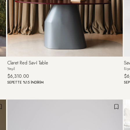
Claret Red Sav-I Table
Sav
Yeşil
Siy
$6,310.00
$6
SEPETTE %15 İNDİRİM
SEP