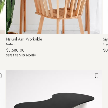
Natural Alim Worktable
Siy
Naturel
Siy
$3,580.00
$0
SEPETTE %15 İNDİRİM