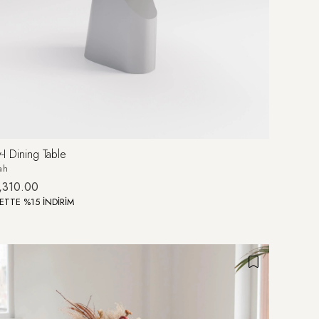
-I Dining Table
ah
,310.00
ETTE %15 İNDİRİM