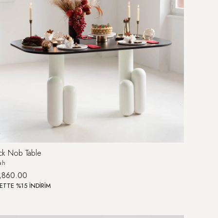
ack Nob Table
ah
,860.00
ETTE %15 İNDİRİM