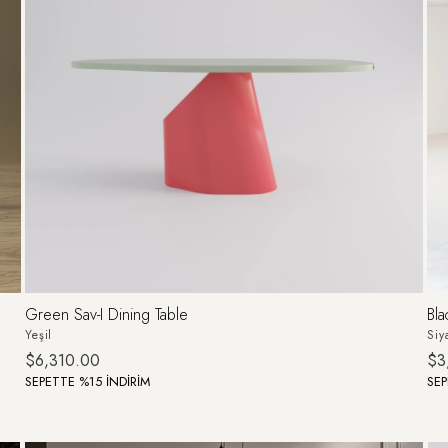
Green Sav-I Dining Table
Bl
Yeşil
Siy
$6,310.00
$3
SEPETTE %15 İNDİRİM
SEP