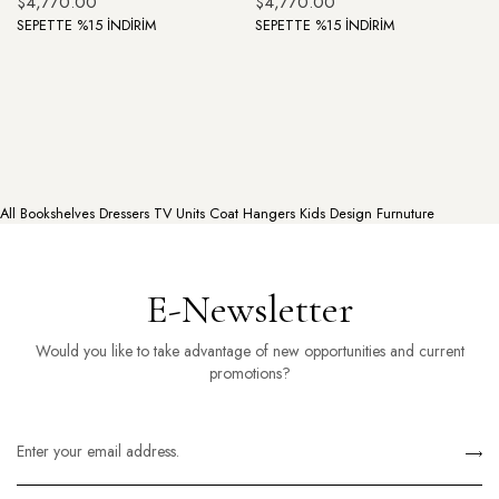
$4,770.00
$4,770.00
SEPETTE %15 İNDİRİM
SEPETTE %15 İNDİRİM
All
Bookshelves
Dressers
TV Units
Coat Hangers
Kids Design Furnuture
E-Newsletter
Would you like to take advantage of new opportunities and current
promotions?