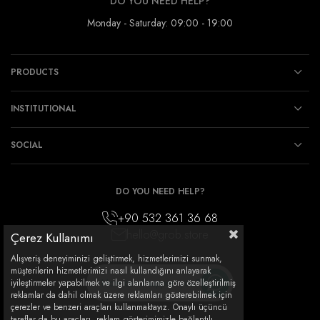
DO YOU NEED HELP?
Monday - Saturday: 09:00 - 19:00
PRODUCTS
INSTITUTIONAL
SOCIAL
DO YOU NEED HELP?
+90 532 361 36 68
hello@grob.store
Çerez Kullanımı
Alışveriş deneyiminizi geliştirmek, hizmetlerimizi sunmak,
müşterilerin hizmetlerimizi nasıl kullandığını anlayarak
How can I support you?
iyileştirmeler yapabilmek ve ilgi alanlarına göre özelleştirilmiş
reklamlar da dahil olmak üzere reklamları gösterebilmek için
çerezler ve benzeri araçları kullanmaktayız. Onaylı üçüncü
taraflar da bu araçları, reklam gösterimimizle bağlantılı