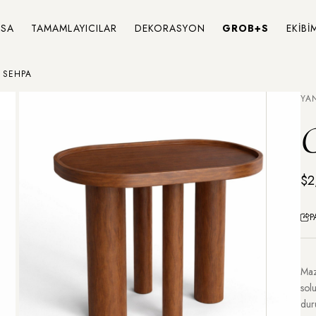
SA
TAMAMLAYICILAR
DEKORASYON
GROB+S
EKİBİ
 SEHPA
YA
C
$2
P
Maz
sol
dur