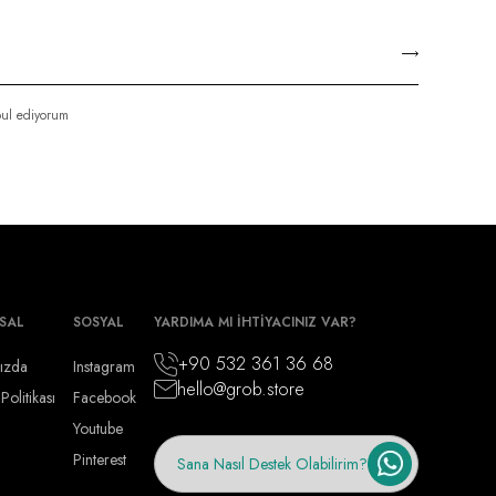
ul ediyorum
SAL
SOSYAL
YARDIMA MI İHTİYACINIZ VAR?
+90 532 361 36 68
ızda
Instagram
hello@grob.store
 Politikası
Facebook
Youtube
Pinterest
Sana Nasıl Destek Olabilirim?