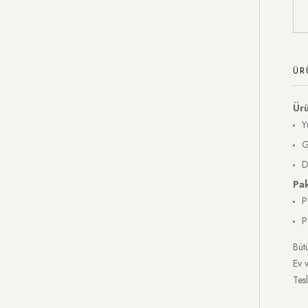
ÜR
Ürü
Y
G
D
Pa
P
P
Bütü
Ev 
Tesl