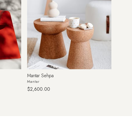
Mantar Sehpa
Ihlamur
Mantar
Naturel
$2,600.00
$2,67