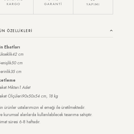
KARGO
GARANTİ
YAPIMI
ÜN ÖZELLIKLERI
n Ebatları
ükseklik
42 cm
enişlik
50 cm
erinlik
35 cm
ketleme
aket Miktarı
1 Adet
aket Ölçüleri
90x50x54 cm, 18 kg
n ürünler ustalarımızın el emeği ile üretilmektedir.
ve kurumsal alanlarda kullanılabilecek tasarıma sahiptir.
imat süresi 6-8 haftadır.