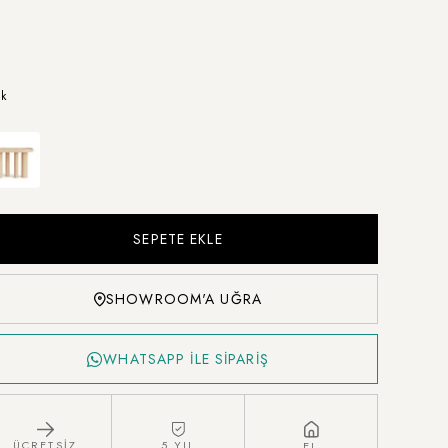
k
SHOWROOM'A UĞRA
WHATSAPP İLE SİPARİŞ
ÜCRETSİZ
5 YIL
EL