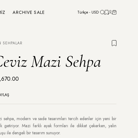
MİZ
ARCHIVE SALE
Türkçe - USD
N SEHPALAR
eviz Mazi Sehpa
,670.00
AYLAŞ
i sehpa, modern ve sade tasarımları tercih edenler için yeni bir 
uk getiriyor. Mazi farklı ayak formları ile dikkat çekerken, yalın 
uşu ile dengeli bir tasarım sunuyor. 