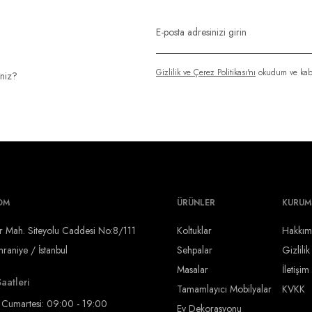
Gizlilik ve Çerez Politikası'nı
okudum ve kab
iniz?
OM
ÜRÜNLER
KURUM
r Mah. Siteyolu Caddesi No:8/111
Koltuklar
Hakkım
aniye / İstanbul
Sehpalar
Gizlilik
Masalar
İletişim
aatleri
Tamamlayıcı Mobilyalar
KVKK
- Cumartesi: 09:00 - 19:00
Ev Dekorasyonu